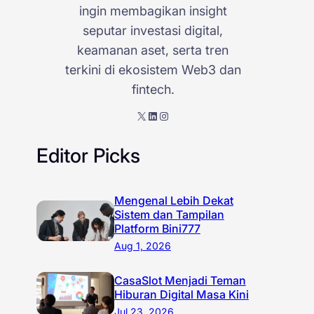
ingin membagikan insight
seputar investasi digital,
keamanan aset, serta tren
terkini di ekosistem Web3 dan
fintech.
X
LinkedIn
Instagram
Editor Picks
Mengenal Lebih Dekat
Sistem dan Tampilan
Platform Bini777
Aug 1, 2026
CasaSlot Menjadi Teman
Hiburan Digital Masa Kini
Jul 23, 2026