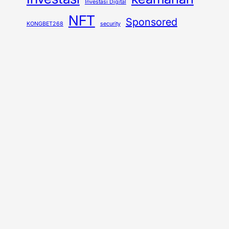
Investasi Digital
NFT
Sponsored
KONGBET268
security