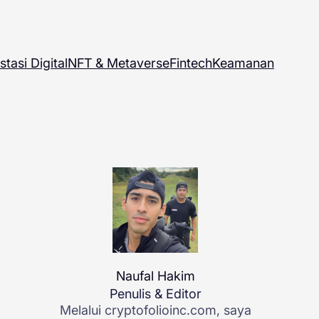
stasi Digital
NFT & Metaverse
Fintech
Keamanan
Naufal Hakim
Penulis & Editor
Melalui cryptofolioinc.com, saya