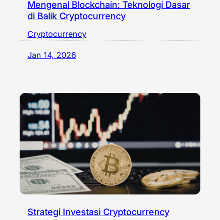
Mengenal Blockchain: Teknologi Dasar
di Balik Cryptocurrency
Cryptocurrency
Jan 14, 2026
Strategi Investasi Cryptocurrency