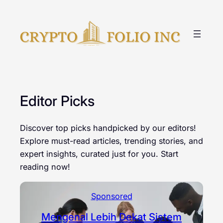
Skip
to
content
Editor Picks
Discover top picks handpicked by our editors!
Explore must-read articles, trending stories, and
expert insights, curated just for you. Start
reading now!
Sponsored
Mengenal Lebih Dekat Sistem