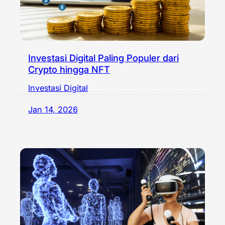
Investasi Digital Paling Populer dari
Crypto hingga NFT
Investasi Digital
Jan 14, 2026