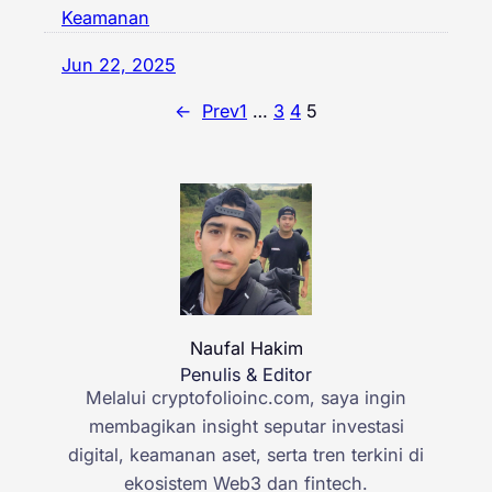
Keamanan
Jun 22, 2025
←
Prev
1
…
3
4
5
Naufal Hakim
Penulis & Editor
Melalui cryptofolioinc.com, saya ingin
membagikan insight seputar investasi
digital, keamanan aset, serta tren terkini di
ekosistem Web3 dan fintech.