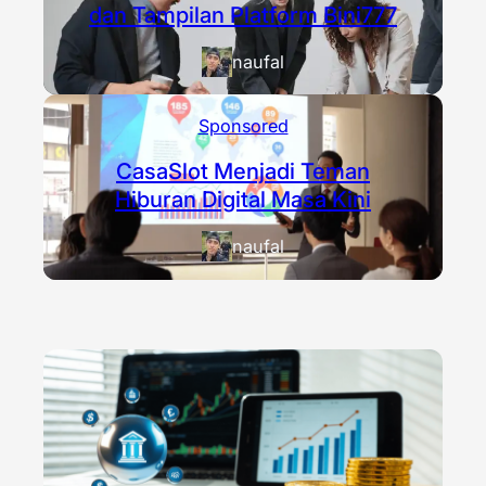
dan Tampilan Platform Bini777
naufal
Sponsored
CasaSlot Menjadi Teman
Hiburan Digital Masa Kini
naufal