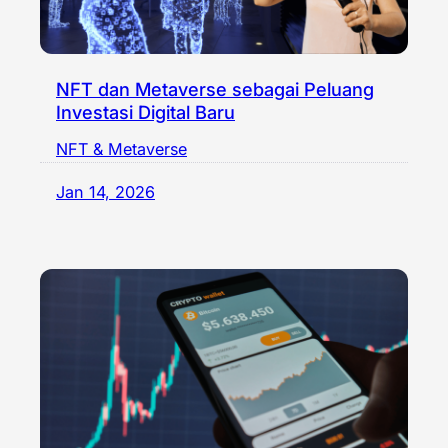
NFT dan Metaverse sebagai Peluang
Investasi Digital Baru
NFT & Metaverse
Jan 14, 2026